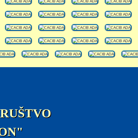
DRUŠTVO
ON"