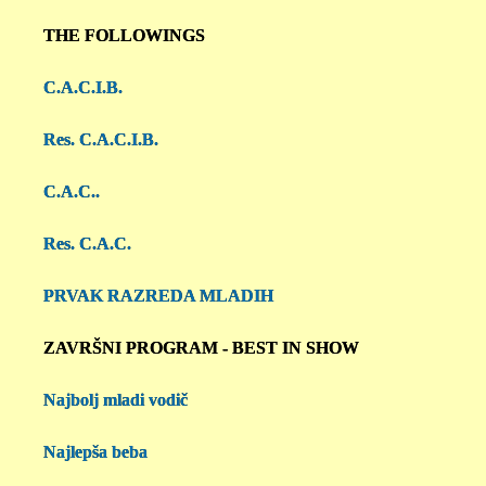
THE FOLLOWINGS
C.A.C.I.B.
Res. C.A.C.I.B.
C.A.C..
Res. C.A.C.
PRVAK RAZREDA MLADIH
ZAVRŠNI PROGRAM - BEST IN SHOW
Najbolj mladi vodič
Najlepša beba