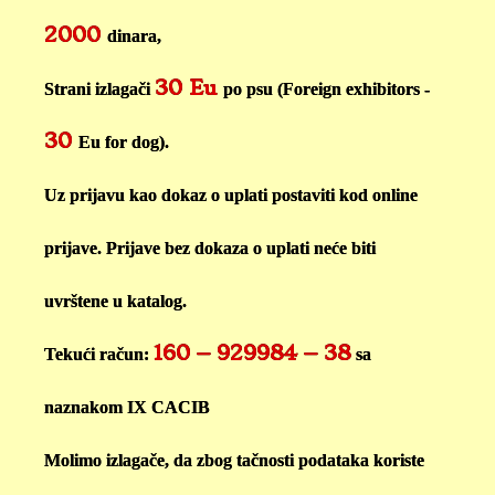
2000
dinara,
30 Eu
Strani izlagači
po psu (Foreign exhibitors -
30
Eu for dog).
Uz prijavu kao dokaz o uplati postaviti kod online
prijave. Prijave bez dokaza o uplati neće biti
uvrštene u katalog.
160 – 929984 – 38
Tekući račun:
sa
naznakom IX CACIB
Molimo izlagače, da zbog tačnosti podataka koriste