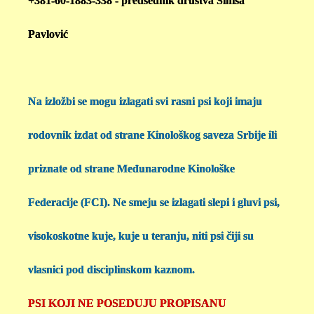
+381-60-1883-338 - predsednik društva Siniša
Pavlović
Na izložbi se mogu izlagati svi rasni psi koji imaju
rodovnik izdat od strane Kinološkog saveza Srbije ili
priznate od strane Međunarodne Kinološke
Federacije (FCI). Ne smeju se izlagati slepi i gluvi psi,
visokoskotne kuje, kuje u teranju, niti psi čiji su
vlasnici pod disciplinskom kaznom.
PSI KOJI NE POSEDUJU PROPISANU