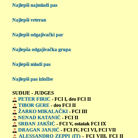
Najlepši najmlađi pas
Najlepši veteran
Najlepši odgajivački par
Najlepša odgajivačka grupa
Najlepši mladi pas
Najlepši pas izložbe
SUDIJE - JUDGES
PETER FIRIC
- FCI I, deo FCI II
TIBOR GERE
- deo FCI II
ŽARKO MIKALAČKI
- FCI III
NENAD KATANIĆ
- FCI II
SRĐAN JAKŠIĆ
- FCI V, ostatak FCI IX
DRAGAN JANJIĆ
- FCI IV, FCI VI, FCI VII
ALESSANDRO ZEPPI (IT)
- FCI VIII, FCI II